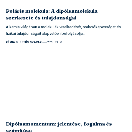
Poláris molekula: A dipólusmolekula
szerkezete és tulajdonságai
A kémia világában a molekulák viselkedését, reakcióképességét és
fizikai tulajdonságait alapvetően befolyásolja…
KÉMIA
P BETŰS SZAVAK
2025. 09. 21.
Dipólusmomentum: jelentése, fogalma és
számítása