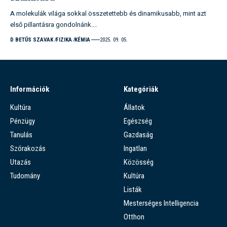
A molekulák világa sokkal összetettebb és dinamikusabb, mint azt
első pillantásra gondolnánk.…
D BETŰS SZAVAK
FIZIKA
KÉMIA
2025. 09. 05.
Információk
Kategóriák
Kultúra
Állatok
Pénzügy
Egészség
Tanulás
Gazdaság
Szórakozás
Ingatlan
Utazás
Közösség
Tudomány
Kultúra
Listák
Mesterséges Intelligencia
Otthon