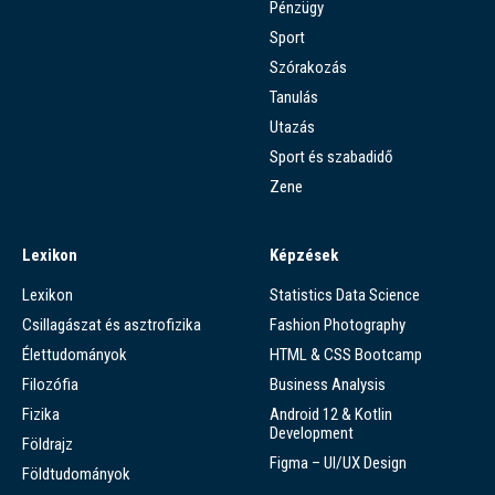
Pénzügy
Sport
Szórakozás
Tanulás
Utazás
Sport és szabadidő
Zene
Lexikon
Képzések
Lexikon
Statistics Data Science
Csillagászat és asztrofizika
Fashion Photography
Élettudományok
HTML & CSS Bootcamp
Filozófia
Business Analysis
Fizika
Android 12 & Kotlin
Development
Földrajz
Figma – UI/UX Design
Földtudományok