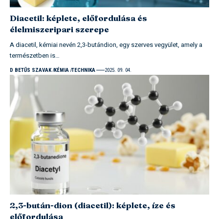
Diacetil: képlete, előfordulása és
élelmiszeripari szerepe
A diacetil, kémiai nevén 2,3-butándion, egy szerves vegyület, amely a
természetben is…
D BETŰS SZAVAK
KÉMIA
TECHNIKA
2025. 09. 04.
2,3-bután-dion (diacetil): képlete, íze és
előfordulása