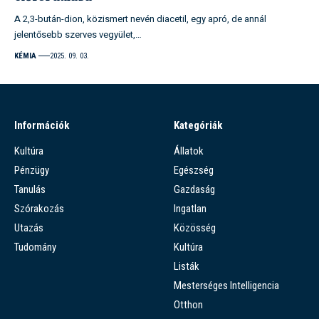
A 2,3-bután-dion, közismert nevén diacetil, egy apró, de annál
jelentősebb szerves vegyület,…
KÉMIA
2025. 09. 03.
Információk
Kategóriák
Kultúra
Állatok
Pénzügy
Egészség
Tanulás
Gazdaság
Szórakozás
Ingatlan
Utazás
Közösség
Tudomány
Kultúra
Listák
Mesterséges Intelligencia
Otthon