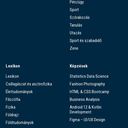
Pénzügy
Sport
Szórakozás
Tanulás
Utazás
Sport és szabadidő
Zene
Lexikon
Képzések
Lexikon
Statistics Data Science
Csillagászat és asztrofizika
Fashion Photography
Élettudományok
HTML & CSS Bootcamp
Filozófia
Business Analysis
Fizika
Android 12 & Kotlin
Development
Földrajz
Figma – UI/UX Design
Földtudományok