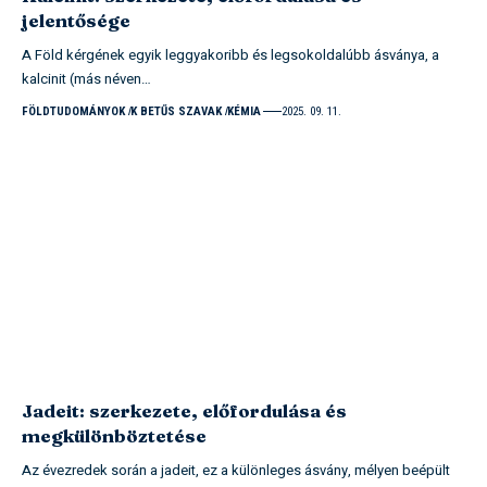
jelentősége
A Föld kérgének egyik leggyakoribb és legsokoldalúbb ásványa, a
kalcinit (más néven…
FÖLDTUDOMÁNYOK
K BETŰS SZAVAK
KÉMIA
2025. 09. 11.
Jadeit: szerkezete, előfordulása és
megkülönböztetése
Az évezredek során a jadeit, ez a különleges ásvány, mélyen beépült