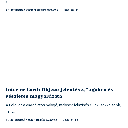
a…
FÖLDTUDOMÁNYOK
J BETŰS SZAVAK
2025. 09. 11.
Interior Earth Object: jelentése, fogalma és
részletes magyarázata
A Föld, ez a csodálatos bolygó, melynek felszínén élünk, sokkal több,
mint…
FÖLDTUDOMÁNYOK
I BETŰS SZAVAK
2025. 09. 10.