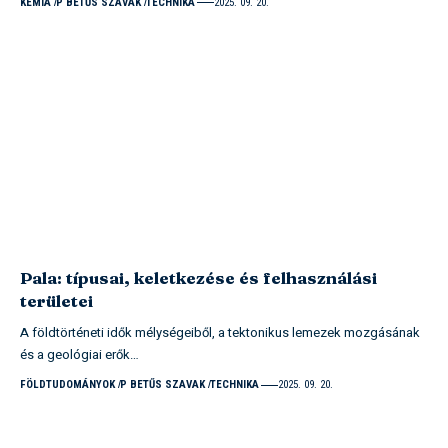
KÉMIA
P BETŰS SZAVAK
TECHNIKA
2025. 09. 20.
Pala: típusai, keletkezése és felhasználási
területei
A földtörténeti idők mélységeiből, a tektonikus lemezek mozgásának
és a geológiai erők…
FÖLDTUDOMÁNYOK
P BETŰS SZAVAK
TECHNIKA
2025. 09. 20.