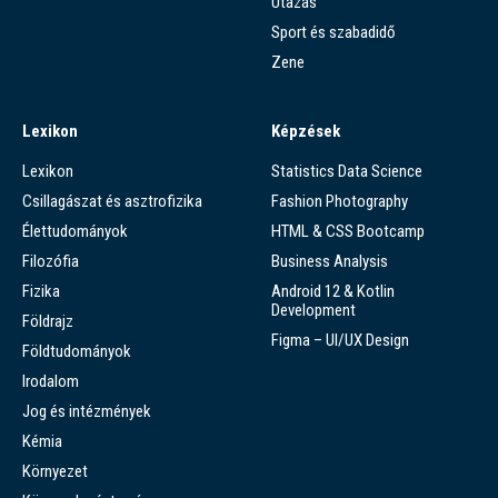
Utazás
Sport és szabadidő
Zene
Lexikon
Képzések
Lexikon
Statistics Data Science
Csillagászat és asztrofizika
Fashion Photography
Élettudományok
HTML & CSS Bootcamp
Filozófia
Business Analysis
Fizika
Android 12 & Kotlin
Development
Földrajz
Figma – UI/UX Design
Földtudományok
Irodalom
Jog és intézmények
Kémia
Környezet