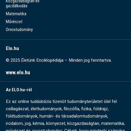
Közgazdaságtan és
gazdálkodás
Matematika
Művészet
Orvostudomány
Elo.hu
© 2025 Életünk Enciklopédiája – Minden jog fenntartva.
www.elo.hu
Az ELO.hu-ról
Ez az online tudásbázis tizenöt tudományterületet ölel fel:
csillagászat, élettudományok, filozófia, fizika, földrajz,
földtudományok, humán- és társadalomtudományok,
irodalom, jog, kémia, környezet, közgazdaságtan, matematika,
művészet és orvostudomány. Célunk, hogy mindenki számára