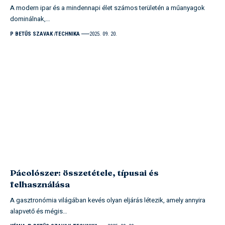
A modern ipar és a mindennapi élet számos területén a műanyagok
dominálnak,…
P BETŰS SZAVAK
TECHNIKA
2025. 09. 20.
Pácolószer: összetétele, típusai és
felhasználása
A gasztronómia világában kevés olyan eljárás létezik, amely annyira
alapvető és mégis…