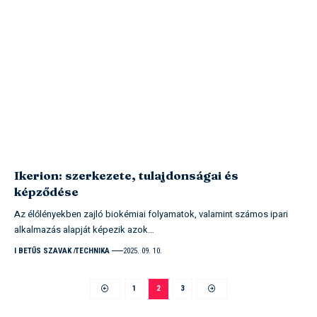
Ikerion: szerkezete, tulajdonságai és
képződése
Az élőlényekben zajló biokémiai folyamatok, valamint számos ipari
alkalmazás alapját képezik azok…
I BETŰS SZAVAK
TECHNIKA
2025. 09. 10.
1
2
3