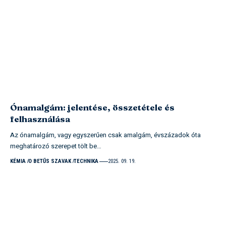
Ónamalgám: jelentése, összetétele és
felhasználása
Az ónamalgám, vagy egyszerűen csak amalgám, évszázadok óta
meghatározó szerepet tölt be…
KÉMIA
O BETŰS SZAVAK
TECHNIKA
2025. 09. 19.