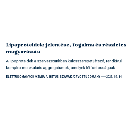
Lipoproteidek: jelentése, fogalma és részletes
magyarázata
A lipoproteidek a szervezetünkben kulcsszerepet játszó, rendkívül
komplex molekuláris aggregátumok, amelyek létfontosságúak…
ÉLETTUDOMÁNYOK
KÉMIA
L BETŰS SZAVAK
ORVOSTUDOMÁNY
2025. 09. 14.