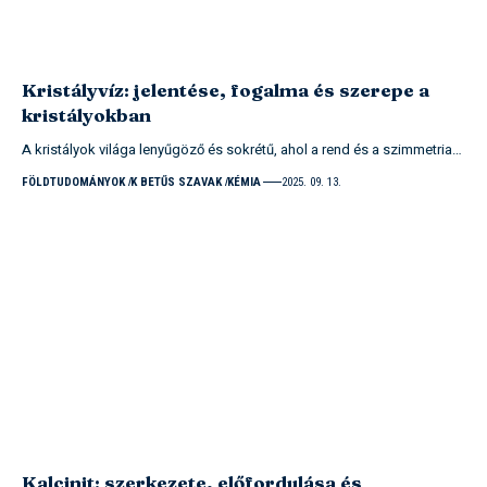
Kristályvíz: jelentése, fogalma és szerepe a
kristályokban
A kristályok világa lenyűgöző és sokrétű, ahol a rend és a szimmetria…
FÖLDTUDOMÁNYOK
K BETŰS SZAVAK
KÉMIA
2025. 09. 13.
Kalcinit: szerkezete, előfordulása és