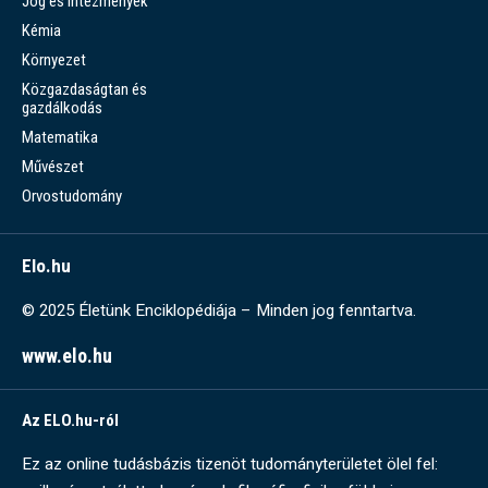
Jog és intézmények
Kémia
Környezet
Közgazdaságtan és
gazdálkodás
Matematika
Művészet
Orvostudomány
Elo.hu
© 2025 Életünk Enciklopédiája – Minden jog fenntartva.
www.elo.hu
Az ELO.hu-ról
Ez az online tudásbázis tizenöt tudományterületet ölel fel: