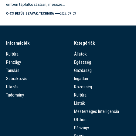
emberi táplálkozásban, messze…
C-CS BETŰS SZAVAK
TECHNIKA
2025. 09. 03.
Információk
Kategóriák
Kultúra
Állatok
Pénzügy
Egészség
Tanulás
Gazdaság
Szórakozás
Ingatlan
Utazás
Közösség
Tudomány
Kultúra
Listák
Mesterséges Intelligencia
Otthon
Pénzügy
Sport