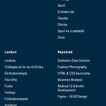
Sport
Szórakozás
Tanulás
Utazás
Sport és szabadidő
Zene
Lexikon
Képzések
Lexikon
Statistics Data Science
Csillagászat és asztrofizika
Fashion Photography
Élettudományok
HTML & CSS Bootcamp
Filozófia
Business Analysis
Fizika
Android 12 & Kotlin
Development
Földrajz
Figma – UI/UX Design
Földtudományok
Irodalom