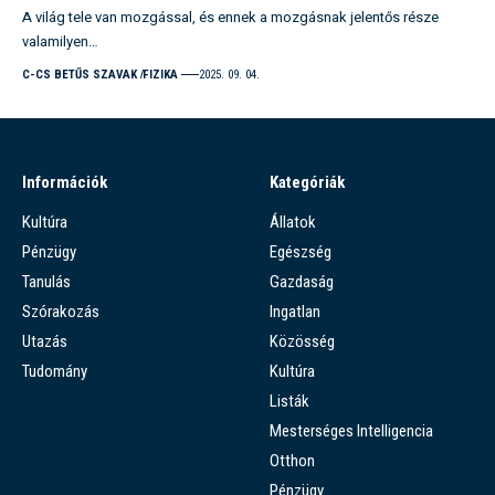
A világ tele van mozgással, és ennek a mozgásnak jelentős része
valamilyen…
C-CS BETŰS SZAVAK
FIZIKA
2025. 09. 04.
Információk
Kategóriák
Kultúra
Állatok
Pénzügy
Egészség
Tanulás
Gazdaság
Szórakozás
Ingatlan
Utazás
Közösség
Tudomány
Kultúra
Listák
Mesterséges Intelligencia
Otthon
Pénzügy