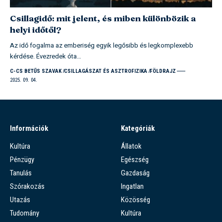
Csillagidő: mit jelent, és miben különbözik a
helyi időtől?
Az idő fogalma az emberiség egyik legősibb és legkomplexebb
kérdése. Évezredek óta…
C-CS BETŰS SZAVAK
CSILLAGÁSZAT ÉS ASZTROFIZIKA
FÖLDRAJZ
2025. 09. 04.
Információk
Kategóriák
Kultúra
Állatok
Pénzügy
Egészség
Tanulás
Gazdaság
Szórakozás
Ingatlan
Utazás
Közösség
Tudomány
Kultúra