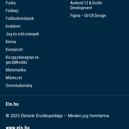
Fizika
Android 12 & Kotlin
Development
Földrajz
Figma – UI/UX Design
Földtudományok
Irodalom
Jog és intézmények
Kémia
Környezet
Közgazdaságtan és
gazdálkodás
Matematika
Művészet
Orvostudomány
Elo.hu
© 2025 Életünk Enciklopédiája – Minden jog fenntartva.
www.elo.hu