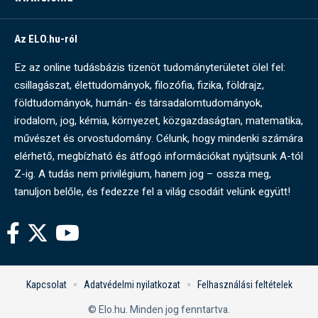
Az ELO.hu-ról
Ez az online tudásbázis tizenöt tudományterületet ölel fel:
csillagászat, élettudományok, filozófia, fizika, földrajz,
földtudományok, humán- és társadalomtudományok,
irodalom, jog, kémia, környezet, közgazdaságtan, matematika,
művészet és orvostudomány. Célunk, hogy mindenki számára
elérhető, megbízható és átfogó információkat nyújtsunk A-tól
Z-ig. A tudás nem privilégium, hanem jog – ossza meg,
tanuljon belőle, és fedezze fel a világ csodáit velünk együtt!
Kapcsolat
Adatvédelmi nyilatkozat
Felhasználási feltételek
© Elo.hu. Minden jog fenntartva.