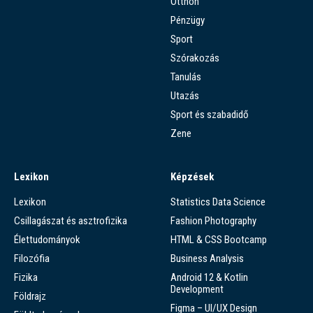
Otthon
Pénzügy
Sport
Szórakozás
Tanulás
Utazás
Sport és szabadidő
Zene
Lexikon
Képzések
Lexikon
Statistics Data Science
Csillagászat és asztrofizika
Fashion Photography
Élettudományok
HTML & CSS Bootcamp
Filozófia
Business Analysis
Fizika
Android 12 & Kotlin
Development
Földrajz
Figma – UI/UX Design